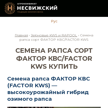
Рус
Главная
›
Зерновые KWS и RAPOOL
›
Семена
рапса сорт ФАКТОР КВС/FACTOR KWS
СЕМЕНА РАПСА СОРТ
ФАКТОР КВС/FACTOR
KWS КУПИТЬ
Семена рапса ФАКТОР КВС
(FACTOR KWS) —
высокоурожайный гибрид
озимого рапса