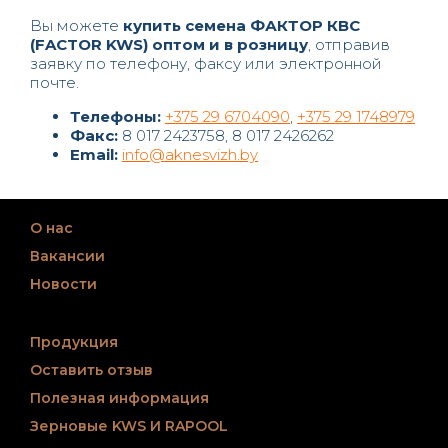
Вы можете
купить семена ФАКТОР КВС
(FACTOR KWS) оптом и в розницу
, отправив
заявку по телефону, факсу или электронной
почте.
Телефоны:
+375 29 6704090
,
+375 29 1748979
Факс:
8 017 2423758, 8 017 2426262
Email:
info@aknesvizh.by
О нас
Вакансии
Новости
Продукция
Оставить отзыв
Полезная информация
Зерновые KWS И RAPOOL